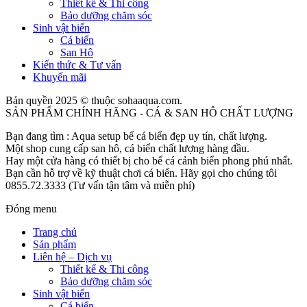
Thiết kế & Thi công
Bảo dưỡng chăm sóc
Sinh vật biển
Cá biển
San Hô
Kiến thức & Tư vấn
Khuyến mãi
Bản quyền 2025 © thuộc sohaaqua.com.
SẢN PHẨM CHÍNH HÃNG - CÁ & SAN HÔ CHẤT LƯỢNG
Bạn đang tìm : Aqua setup bể cá biển đẹp uy tín, chất lượng.
Một shop cung cấp san hô, cá biển chất lượng hàng đầu.
Hay một cửa hàng có thiết bị cho bể cá cảnh biển phong phú nhất.
Bạn cần hỗ trợ về kỹ thuật chơi cá biển. Hãy gọi cho chúng tôi
0855.72.3333 (Tư vấn tận tâm và miễn phí)
Đóng menu
Trang chủ
Sản phẩm
Liên hệ – Dịch vụ
Thiết kế & Thi công
Bảo dưỡng chăm sóc
Sinh vật biển
Cá biển