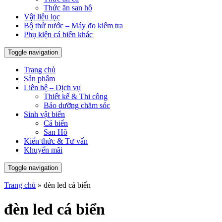
Thức ăn san hô
Vật liệu lọc
Bộ thử nước – Máy đo kiểm tra
Phụ kiện cá biển khác
Toggle navigation
Trang chủ
Sản phẩm
Liên hệ – Dịch vụ
Thiết kế & Thi công
Bảo dưỡng chăm sóc
Sinh vật biển
Cá biển
San Hô
Kiến thức & Tư vấn
Khuyến mãi
Toggle navigation
Trang chủ
»
đèn led cá biển
đèn led cá biển