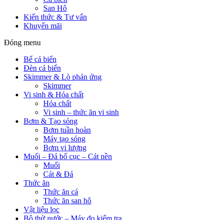
San Hô
Kiến thức & Tư vấn
Khuyến mãi
Đóng menu
Bể cá biển
Đèn cá biển
Skimmer & Lò phản ứng
Skimmer
Vi sinh & Hóa chất
Hóa chất
Vi sinh – thức ăn vi sinh
Bơm & Tạo sóng
Bơm tuần hoàn
Máy tạo sóng
Bơm vi lượng
Muối – Đá bố cục – Cát nền
Muối
Cát & Đá
Thức ăn
Thức ăn cá
Thức ăn san hô
Vật liệu lọc
Bộ thử nước – Máy đo kiểm tra