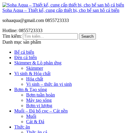
Soha Aqua – Thiết kế, cung cấp thiết bị, cho bể san hô cá biển
sohaaqua@gmail.com
0855723333
Hotline: 0855723333
Tìm kiếm:
Search
Danh mục sản phẩm
Bể cá biển
Đèn cá biển
Skimmer & Lò phản ứng
Skimmer
Vi sinh & Hóa chất
Hóa chất
Vi sinh – thức ăn vi sinh
Bơm & Tạo sóng
Bơm tuần hoàn
Máy tạo sóng
Bơm vi lượng
Muối – Đá bố cục – Cát nền
Muối
Cát & Đá
Thức ăn
Thức ăn cá