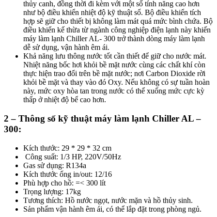
thủy canh, đồng thời đi kèm với một số tính năng cao hơn
như bộ điều khiển nhiệt độ kỹ thuật số. Bộ điều khiển tích
hợp sẽ giữ cho thiết bị không làm mát quá mức bình chứa. Bộ
điều khiển kế thừa từ ngành công nghiệp điện lạnh này khiến
máy làm lạnh Chiller AL- 300 trở thành dòng máy làm lạnh
dễ sử dụng, vận hành êm ái.
Khả năng lưu thông nước tốt cần thiết để giữ cho nước mát.
Nhiệt năng bốc hơi khỏi bề mặt nước cùng các chất khí còn
thực hiện trao đổi trên bề mặt nước; nơi Carbon Dioxide rời
khỏi bề mặt và thay vào đó Oxy. Nếu không có sự tuần hoàn
này, mức oxy hòa tan trong nước có thể xuống mức cực kỳ
thấp ở nhiệt độ bể cao hơn.
2 – Thông số kỹ thuật máy làm lạnh Chiller AL –
300:
Kích thước: 29 * 29 * 32 cm
Công suất: 1/3 HP, 220V/50Hz
Gas sử dụng: R134a
Kích thước ống in/out: 12/16
Phù hợp cho hồ: =< 300 lít
Trọng lượng: 17kg
Tương thích: Hồ nước ngọt, nước mặn và hồ thủy sinh.
Sản phẩm vận hành êm ái, có thể lắp đặt trong phòng ngủ.