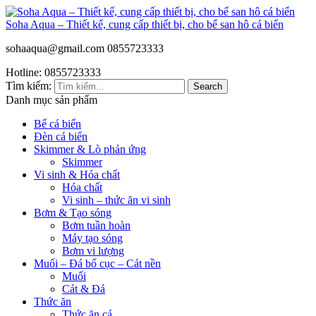
Soha Aqua – Thiết kế, cung cấp thiết bị, cho bể san hô cá biển
sohaaqua@gmail.com
0855723333
Hotline: 0855723333
Tìm kiếm:
Search
Danh mục sản phẩm
Bể cá biển
Đèn cá biển
Skimmer & Lò phản ứng
Skimmer
Vi sinh & Hóa chất
Hóa chất
Vi sinh – thức ăn vi sinh
Bơm & Tạo sóng
Bơm tuần hoàn
Máy tạo sóng
Bơm vi lượng
Muối – Đá bố cục – Cát nền
Muối
Cát & Đá
Thức ăn
Thức ăn cá