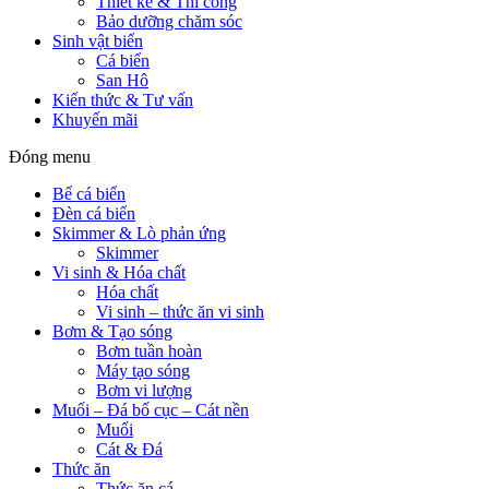
Thiết kế & Thi công
Bảo dưỡng chăm sóc
Sinh vật biển
Cá biển
San Hô
Kiến thức & Tư vấn
Khuyến mãi
Đóng menu
Bể cá biển
Đèn cá biển
Skimmer & Lò phản ứng
Skimmer
Vi sinh & Hóa chất
Hóa chất
Vi sinh – thức ăn vi sinh
Bơm & Tạo sóng
Bơm tuần hoàn
Máy tạo sóng
Bơm vi lượng
Muối – Đá bố cục – Cát nền
Muối
Cát & Đá
Thức ăn
Thức ăn cá