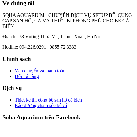
Về chúng tôi
SOHA AQUARIUM - CHUYÊN DỊCH VỤ SETUP BỂ, CUNG
CẤP SAN HÔ, CÁ VÀ THIẾT BỊ PHONG PHÚ CHO BỂ CÁ
BIỂN
Địa chỉ: 78 Vương Thừa Vũ, Thanh Xuân, Hà Nội
Hotline: 094.226.0291 | 0855.72.3333
Chính sách
Vận chuyển và thanh toán
Đổi trả hàng
Dịch vụ
Thiết kế thi công bể san hô cá biển
Bảo dưỡng chăm sóc bể cá
Soha Aquarium trên Facebook