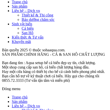
Trang chủ
Sản phẩm
Liên hệ – Dịch vụ
Thiết kế & Thi công
Bảo dưỡng chăm sóc
Sinh vật biển
Cá biển
San Hô
Kiến thức & Tư vấn
Khuyến mãi
Bản quyền 2025 © thuộc sohaaqua.com.
SẢN PHẨM CHÍNH HÃNG - CÁ & SAN HÔ CHẤT LƯỢNG
Bạn đang tìm : Aqua setup bể cá biển đẹp uy tín, chất lượng.
Một shop cung cấp san hô, cá biển chất lượng hàng đầu.
Hay một cửa hàng có thiết bị cho bể cá cảnh biển phong phú nhất.
Bạn cần hỗ trợ về kỹ thuật chơi cá biển. Hãy gọi cho chúng tôi
0855.72.3333 (Tư vấn tận tâm và miễn phí)
Đóng menu
Trang chủ
Sản phẩm
Liên hệ – Dịch vụ