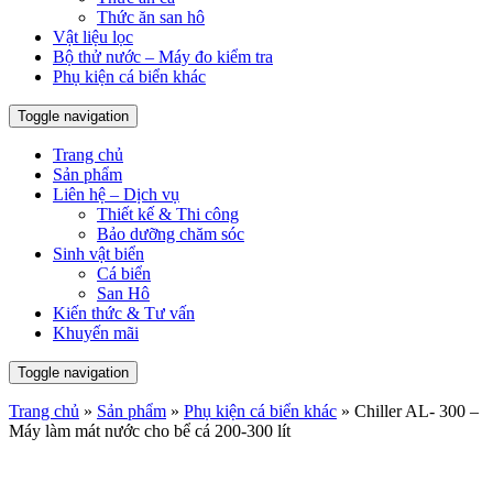
Thức ăn san hô
Vật liệu lọc
Bộ thử nước – Máy đo kiểm tra
Phụ kiện cá biển khác
Toggle navigation
Trang chủ
Sản phẩm
Liên hệ – Dịch vụ
Thiết kế & Thi công
Bảo dưỡng chăm sóc
Sinh vật biển
Cá biển
San Hô
Kiến thức & Tư vấn
Khuyến mãi
Toggle navigation
Trang chủ
»
Sản phẩm
»
Phụ kiện cá biển khác
»
Chiller AL- 300 –
Máy làm mát nước cho bể cá 200-300 lít