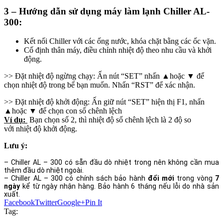
3 – Hướng dẫn sử dụng máy làm lạnh Chiller AL-
300:
Kết nối Chiller với các ống nước, khóa chặt bằng các ốc vặn.
Cố định thân máy, điều chỉnh nhiệt độ theo nhu cầu và khởi
động.
>> Đặt nhiệt độ ngừng chạy: Ấn nút “SET” nhấn ▲hoặc ▼ để
chọn nhiệt độ trong bể bạn muốn. Nhấn “RST” để xác nhận.
>> Đặt nhiệt độ khởi động: Ấn giữ nút “SET” hiện thị F1, nhấn
▲hoặc ▼ để chọn con số chênh lệch
Ví dụ:
Bạn chọn số 2, thì nhiệt độ số chênh lệch là 2 độ so
với nhiệt độ khởi động.
Lưu ý:
– Chiller AL – 300 có sẵn đầu dò nhiệt trong nên không cần mua
thêm đầu dò nhiệt ngoài.
– Chiller AL – 300
có chính sách bảo hành
đổi mới
trong vòng
7
ngày
kể từ ngày nhận hàng.
Bảo hành 6 tháng nếu lỗi do nhà sản
xuất.
Facebook
Twitter
Google+
Pin It
Tag: