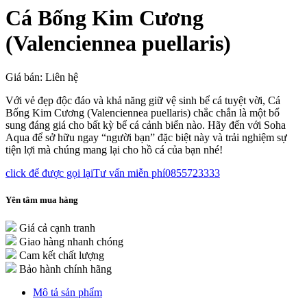
Cá Bống Kim Cương
(Valenciennea puellaris)
Giá bán:
Liên hệ
Với vẻ đẹp độc đáo và khả năng giữ vệ sinh bể cá tuyệt vời, Cá
Bống Kim Cương (Valenciennea puellaris) chắc chắn là một bổ
sung đáng giá cho bất kỳ bể cá cảnh biển nào. Hãy đến với Soha
Aqua để sở hữu ngay “người bạn” đặc biệt này và trải nghiệm sự
tiện lợi mà chúng mang lại cho hồ cá của bạn nhé!
click để được gọi lại
Tư vấn miễn phí
0855723333
Yên tâm mua hàng
Giá cả cạnh tranh
Giao hàng nhanh chóng
Cam kết chất lượng
Bảo hành chính hãng
Mô tả sản phẩm