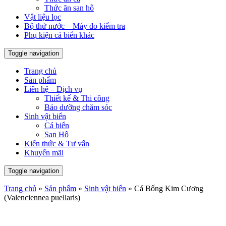
Thức ăn san hô
Vật liệu lọc
Bộ thử nước – Máy đo kiểm tra
Phụ kiện cá biển khác
Toggle navigation
Trang chủ
Sản phẩm
Liên hệ – Dịch vụ
Thiết kế & Thi công
Bảo dưỡng chăm sóc
Sinh vật biển
Cá biển
San Hô
Kiến thức & Tư vấn
Khuyến mãi
Toggle navigation
Trang chủ
»
Sản phẩm
»
Sinh vật biển
»
Cá Bống Kim Cương
(Valenciennea puellaris)