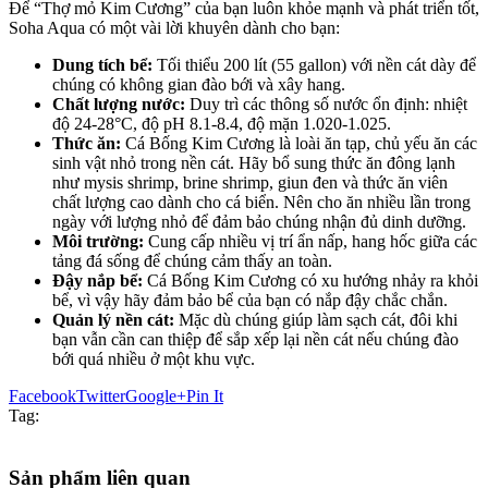
Để “Thợ mỏ Kim Cương” của bạn luôn khỏe mạnh và phát triển tốt,
Soha Aqua có một vài lời khuyên dành cho bạn:
Dung tích bể:
Tối thiểu 200 lít (55 gallon) với nền cát dày để
chúng có không gian đào bới và xây hang.
Chất lượng nước:
Duy trì các thông số nước ổn định: nhiệt
độ 24-28°C, độ pH 8.1-8.4, độ mặn 1.020-1.025.
Thức ăn:
Cá Bống Kim Cương là loài ăn tạp, chủ yếu ăn các
sinh vật nhỏ trong nền cát. Hãy bổ sung thức ăn đông lạnh
như mysis shrimp, brine shrimp, giun đen và thức ăn viên
chất lượng cao dành cho cá biển. Nên cho ăn nhiều lần trong
ngày với lượng nhỏ để đảm bảo chúng nhận đủ dinh dưỡng.
Môi trường:
Cung cấp nhiều vị trí ẩn nấp, hang hốc giữa các
tảng đá sống để chúng cảm thấy an toàn.
Đậy nắp bể:
Cá Bống Kim Cương có xu hướng nhảy ra khỏi
bể, vì vậy hãy đảm bảo bể của bạn có nắp đậy chắc chắn.
Quản lý nền cát:
Mặc dù chúng giúp làm sạch cát, đôi khi
bạn vẫn cần can thiệp để sắp xếp lại nền cát nếu chúng đào
bới quá nhiều ở một khu vực.
Facebook
Twitter
Google+
Pin It
Tag:
Sản phẩm liên quan