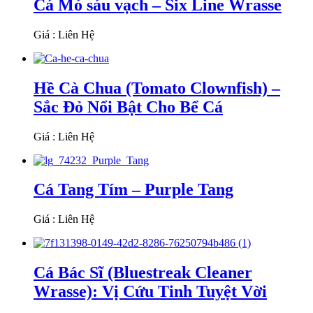
Cá Mó sáu vạch – Six Line Wrasse
Giá : Liên Hệ
Hề Cà Chua (Tomato Clownfish) –
Sắc Đỏ Nổi Bật Cho Bể Cá
Giá : Liên Hệ
Cá Tang Tím – Purple Tang
Giá : Liên Hệ
Cá Bác Sĩ (Bluestreak Cleaner
Wrasse): Vị Cứu Tinh Tuyệt Vời