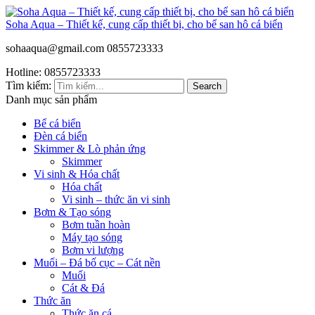
Soha Aqua – Thiết kế, cung cấp thiết bị, cho bể san hô cá biển
sohaaqua@gmail.com
0855723333
Hotline: 0855723333
Tìm kiếm:
Search
Danh mục sản phẩm
Bể cá biển
Đèn cá biển
Skimmer & Lò phản ứng
Skimmer
Vi sinh & Hóa chất
Hóa chất
Vi sinh – thức ăn vi sinh
Bơm & Tạo sóng
Bơm tuần hoàn
Máy tạo sóng
Bơm vi lượng
Muối – Đá bố cục – Cát nền
Muối
Cát & Đá
Thức ăn
Thức ăn cá