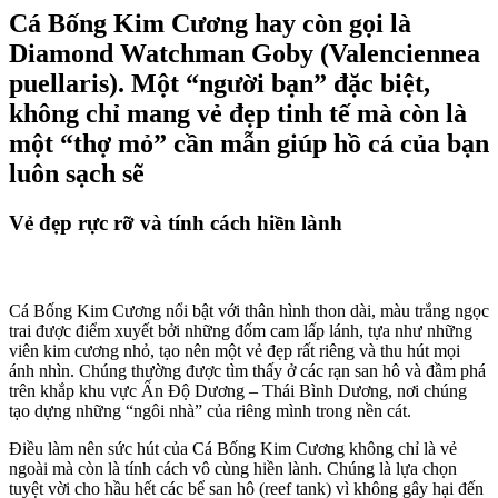
Cá Bống Kim Cương
hay còn gọi là
Diamond Watchman Goby (Valenciennea
puellaris)
. Một “người bạn” đặc biệt,
không chỉ mang vẻ đẹp tinh tế mà còn là
một “thợ mỏ” cần mẫn giúp hồ cá của bạn
luôn sạch sẽ
Vẻ đẹp rực rỡ và tính cách hiền lành
Cá Bống Kim Cương nổi bật với thân hình thon dài, màu trắng ngọc
trai được điểm xuyết bởi những đốm cam lấp lánh, tựa như những
viên kim cương nhỏ, tạo nên một vẻ đẹp rất riêng và thu hút mọi
ánh nhìn. Chúng thường được tìm thấy ở các rạn san hô và đầm phá
trên khắp khu vực Ấn Độ Dương – Thái Bình Dương, nơi chúng
tạo dựng những “ngôi nhà” của riêng mình trong nền cát.
Điều làm nên sức hút của Cá Bống Kim Cương không chỉ là vẻ
ngoài mà còn là tính cách vô cùng hiền lành. Chúng là lựa chọn
tuyệt vời cho hầu hết các bể san hô (reef tank) vì không gây hại đến