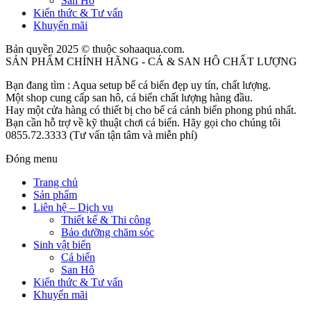
San Hô
Kiến thức & Tư vấn
Khuyến mãi
Bản quyền 2025 © thuộc sohaaqua.com.
SẢN PHẨM CHÍNH HÃNG - CÁ & SAN HÔ CHẤT LƯỢNG
Bạn đang tìm : Aqua setup bể cá biển đẹp uy tín, chất lượng.
Một shop cung cấp san hô, cá biển chất lượng hàng đầu.
Hay một cửa hàng có thiết bị cho bể cá cảnh biển phong phú nhất.
Bạn cần hỗ trợ về kỹ thuật chơi cá biển. Hãy gọi cho chúng tôi
0855.72.3333 (Tư vấn tận tâm và miễn phí)
Đóng menu
Trang chủ
Sản phẩm
Liên hệ – Dịch vụ
Thiết kế & Thi công
Bảo dưỡng chăm sóc
Sinh vật biển
Cá biển
San Hô
Kiến thức & Tư vấn
Khuyến mãi