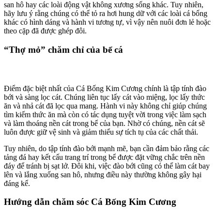
san hô hay các loài động vật không xương sống khác. Tuy nhiên,
hãy lưu ý rằng chúng có thể tỏ ra hơi hung dữ với các loài cá bống
khác có hình dáng và hành vi tương tự, vì vậy nên nuôi đơn lẻ hoặc
theo cặp đã được ghép đôi.
“Thợ mỏ” chăm chỉ của bể cá
Điểm đặc biệt nhất của Cá Bống Kim Cương chính là tập tính đào
bới và sàng lọc cát. Chúng liên tục lấy cát vào miệng, lọc lấy thức
ăn và nhả cát đã lọc qua mang. Hành vi này không chỉ giúp chúng
tìm kiếm thức ăn mà còn có tác dụng tuyệt vời trong việc làm sạch
và làm thoáng nền cát trong bể của bạn. Nhờ có chúng, nền cát sẽ
luôn được giữ vệ sinh và giảm thiểu sự tích tụ của các chất thải.
Tuy nhiên, do tập tính đào bới mạnh mẽ, bạn cần đảm bảo rằng các
tảng đá hay kết cấu trang trí trong bể được đặt vững chắc trên nền
đáy để tránh bị sạt lở. Đôi khi, việc đào bới cũng có thể làm cát bay
lên và lắng xuống san hô, nhưng điều này thường không gây hại
đáng kể.
Hướng dẫn chăm sóc Cá Bống Kim Cương