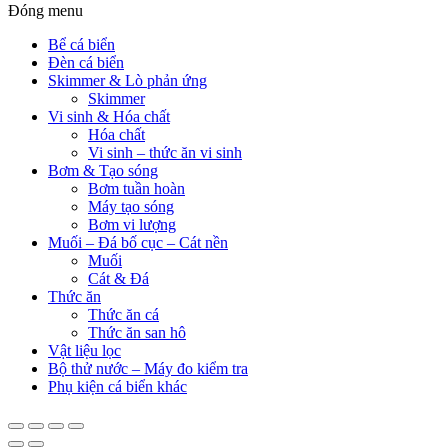
Đóng menu
Bể cá biển
Đèn cá biển
Skimmer & Lò phản ứng
Skimmer
Vi sinh & Hóa chất
Hóa chất
Vi sinh – thức ăn vi sinh
Bơm & Tạo sóng
Bơm tuần hoàn
Máy tạo sóng
Bơm vi lượng
Muối – Đá bố cục – Cát nền
Muối
Cát & Đá
Thức ăn
Thức ăn cá
Thức ăn san hô
Vật liệu lọc
Bộ thử nước – Máy đo kiểm tra
Phụ kiện cá biển khác